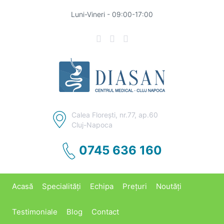
Luni-Vineri - 09:00-17:00
Calea Floreşti, nr.77, ap.60
Cluj-Napoca
0745 636 160
Acasă
Specialități
Echipa
Prețuri
Noutăți
Testimoniale
Blog
Contact