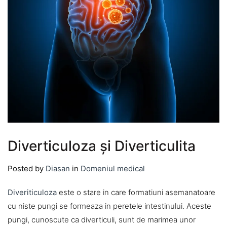
Diverticuloza și Diverticulita
Posted by
Diasan
in
Domeniul medical
Diveriticuloza
este o stare in care formatiuni asemanatoare
cu niste pungi se formeaza in peretele intestinului. Aceste
pungi, cunoscute ca diverticuli, sunt de marimea unor