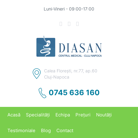
Luni-Vineri - 09:00-17:00
Calea Floreşti, nr.77, ap.60
Cluj-Napoca
0745 636 160
Acasă
Specialități
Echipa
Prețuri
Noutăți
Testimoniale
Blog
Contact