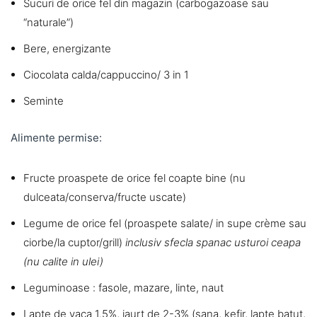
Sucuri de orice fel din magazin (carbogazoase sau
“naturale”)
Bere, energizante
Ciocolata calda/cappuccino/ 3 in 1
Seminte
Alimente permise:
Fructe proaspete de orice fel coapte bine (nu
dulceata/conserva/fructe uscate)
Legume de orice fel (proaspete salate/ in supe crème sau
ciorbe/la cuptor/grill)
inclusiv sfecla spanac usturoi ceapa
(nu calite in ulei)
Leguminoase : fasole, mazare, linte, naut
Lapte de vaca 1.5%, iaurt de 2-3% (sana, kefir, lapte batut,