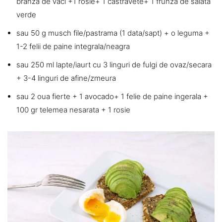
brânza de vaci +1 rosie+ 1 castravete+ 1 frunza de salata
verde
sau 50 g musch file/pastrama (1 data/sapt) + o leguma +
1-2 felii de paine integrala/neagra
sau 250 ml lapte/iaurt cu 3 linguri de fulgi de ovaz/secara
+ 3-4 linguri de afine/zmeura
sau 2 oua fierte + 1 avocado+ 1 felie de paine ingerala +
100 gr telemea nesarata + 1 rosie