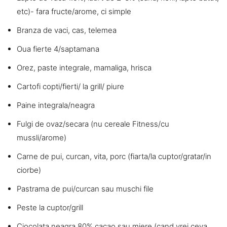
etc)- fara fructe/arome, ci simple
Branza de vaci, cas, telemea
Oua fierte 4/saptamana
Orez, paste integrale, mamaliga, hrisca
Cartofi copti/fierti/ la grill/ piure
Paine integrala/neagra
Fulgi de ovaz/secara (nu cereale Fitness/cu
mussli/arome)
Carne de pui, curcan, vita, porc (fiarta/la cuptor/gratar/in
ciorbe)
Pastrama de pui/curcan sau muschi file
Peste la cuptor/grill
Ciocolata neagra 80% cacao sau miere (cand vrei ceva