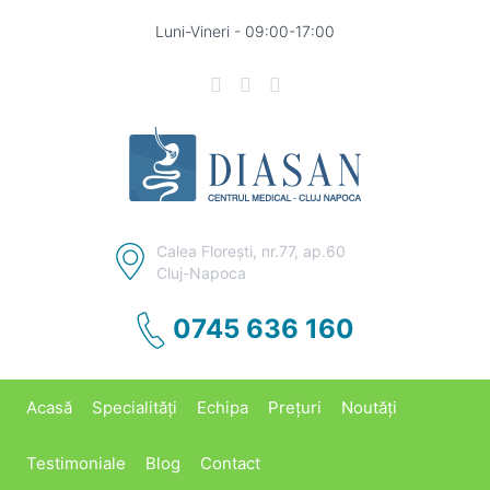
Luni-Vineri - 09:00-17:00
Calea Floreşti, nr.77, ap.60
Cluj-Napoca
0745 636 160
Acasă
Specialități
Echipa
Prețuri
Noutăți
Testimoniale
Blog
Contact