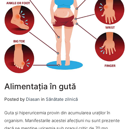
Alimentația în gută
Posted by
Diasan
in
Sănătate zilnică
Guta și hiperuricemia provin din acumularea uraților în
organism. Manifestarile acestei afecțiuni nu sunt prezente
dacă se menține uricemia sub pragul critic de 70 mg.