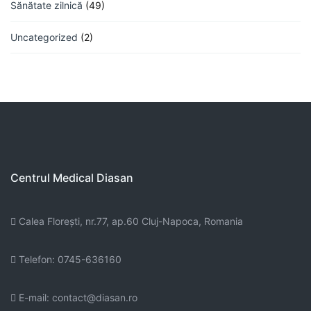
Sănătate zilnică
(49)
Uncategorized
(2)
Centrul Medical Diasan
Calea Floreşti, nr.77, ap.60 Cluj-Napoca, Romania
Telefon: 0745-636160
E-mail: contact@diasan.ro