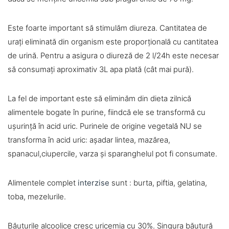
Este foarte important să stimulăm diureza. Cantitatea de
urați eliminată din organism este proporțională cu cantitatea
de urină. Pentru a asigura o diureză de 2 l/24h este necesar
să consumați aproximativ 3L apa plată (cât mai pură).
La fel de important este să eliminăm din dieta zilnică
alimentele bogate în purine, fiindcă ele se transformă cu
ușurință în acid uric. Purinele de origine vegetală NU se
transforma în acid uric: așadar lintea, mazărea,
spanacul,ciupercile, varza și sparanghelul pot fi consumate.
Alimentele complet
interzise
sunt : burta, piftia, gelatina,
toba, mezelurile.
Băuturile alcoolice cresc uricemia cu 30%. Singura băutură