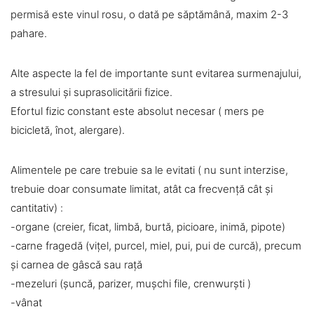
permisă este vinul rosu, o dată pe săptămână, maxim 2-3
pahare.
Alte aspecte la fel de importante sunt evitarea surmenajului,
a stresului și suprasolicitării fizice.
Efortul fizic constant este absolut necesar ( mers pe
bicicletă, înot, alergare).
Alimentele pe care trebuie sa le evitati ( nu sunt interzise,
trebuie doar consumate limitat, atât ca frecvență cât și
cantitativ) :
-organe (creier, ficat, limbă, burtă, picioare, inimă, pipote)
-carne fragedă (vițel, purcel, miel, pui, pui de curcă), precum
și carnea de gâscă sau rață
-mezeluri (șuncă, parizer, mușchi file, crenwurști )
-vânat