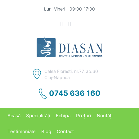
Luni-Vineri - 09:00-17:00
Calea Floreşti, nr.77, ap.60
Cluj-Napoca
0745 636 160
Acasă
Specialități
Echipa
Prețuri
Noutăți
Testimoniale
Blog
Contact