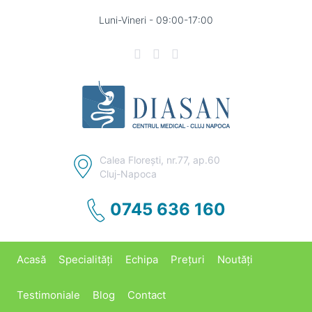
Luni-Vineri - 09:00-17:00
Calea Floreşti, nr.77, ap.60
Cluj-Napoca
0745 636 160
Acasă
Specialități
Echipa
Prețuri
Noutăți
Testimoniale
Blog
Contact