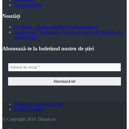
Ecoendoscopie
Noutăți
Pe Deplin – Despre echilibrul florei intestinale
Testimonial: “În ultimele 2 luni m-am simţit cel mai bine din
ultimii 9 ani!”
Abonează-te la buletinul nostru de știri
Politică de confidențialitate
Politica Cookies
© Copyright 2019. Diasan.ro