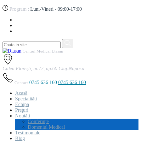
Program :
Luni-Vineri - 09:00-17:00
Centrul Medical Diasan
Calea Floreşti, nr.77, ap.60 Cluj-Napoca
0745 636 160
0745 636 160
Contact
Acasă
Specialități
Echipa
Prețuri
Noutăți
Conferinţe
Domeniul Medical
Testimoniale
Blog