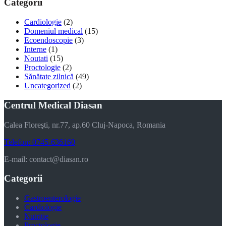
Categorii
Cardiologie
(2)
Domeniul medical
(15)
Ecoendoscopie
(3)
Interne
(1)
Noutati
(15)
Proctologie
(2)
Sănătate zilnică
(49)
Uncategorized
(2)
Centrul Medical Diasan
Calea Floreşti, nr.77, ap.60 Cluj-Napoca, Romania
Telefon: 0745-636160
E-mail: contact@diasan.ro
Categorii
Gastroenterologie
Cardiologie
Nutriție
Proctologie