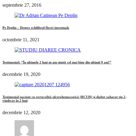
septembrie 27, 2016
Pe Deplin – Despre echilibrul florei intestinale
octombrie 11, 2021
Testimonial: “În ultimele 2 luni m-am simţit cel mai bine din ultimii 9 ani!”
decembrie 19, 2020
Testimonial pacient cu rectocolită ulcerohemoragică (RCUH) și diabet zaharat tip 2,
vindecat în 2 luni
decembrie 12, 2020