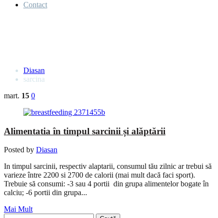
Contact
Etichetă:
<span>sarcina</span>
Diasan
sarcina
mart.
15
0
Alimentatia în timpul sarcinii și alăptării
Posted by
Diasan
In timpul sarcinii, respectiv alaptarii, consumul tău zilnic ar trebui să
varieze între 2200 si 2700 de calorii (mai mult dacă faci sport).
Trebuie să consumi: -3 sau 4 portii din grupa alimentelor bogate în
calciu; -6 portii din grupa...
Mai Mult
Caută