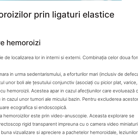
izilor prin ligaturi elastice
e hemoroizi
ţie de localizarea lor in interni si externi. Combinaţia celor doua f
ara in urma sedentarismului, a eforturilor mari (inclusiv de defeca
l unor boli ale ţesutului conjunctiv (asociaţi cu picior plat, varice, 
 cu hemoroizii. Acestea apar in cazul afecţiunilor care evoluează 
u in cazul unor tumori ale micului bazin. Pentru excluderea acesto
uare ecografica si endoscopică.
 hemoroizilor este prin video-anuscopie. Aceasta explorare se
 rectoscop rigid transparent impreuna cu o camera video miniaturi
o buna vizualizare si apreciere a pachetelor hemoroidale, leziunilo