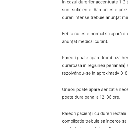
In cazul durerilor accentuate 1-2 
sunt suficiente. Rareori este prez
dureri intense trebuie anunţat me
Febra nu este normal sa apară după
anunţat medical curant.
Rareori poate apare tromboza hemo
dureroasa in regiunea perianală) 
rezolvându-se in aproximativ 3-8 
Uneori poate apare senzaţia necesi
poate dura pana la 12-36 ore.
Rareori pacienţii cu dureri rectale 
complicaţie trebuie sa încerce sa u