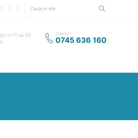
CONTACT
şti, nr.77, ap.60
0745 636 160
ca