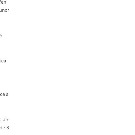
afen
 unor
e
ica
,
ca si
ip de
 de 8