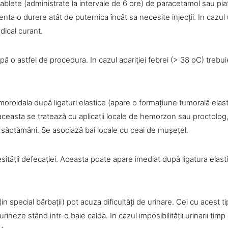
tablete (administrate la intervale de 6 ore) de paracetamol sau pi
enta o durere atât de puternica încât sa necesite injecţii. In cazul
dical curant.
 o astfel de procedura. In cazul apariţiei febrei (> 38 oC) trebui
roidala după ligaturi elastice (apare o formaţiune tumorală elast
aceasta se tratează cu aplicaţii locale de hemorzon sau proctolog
săptămâni. Se asociază bai locale cu ceai de muşeţel.
tăţii defecaţiei. Aceasta poate apare imediat după ligatura elasti
(in special bărbaţii) pot acuza dificultăţi de urinare. Cei cu acest t
rineze stând intr-o baie calda. In cazul imposibilităţii urinarii timp