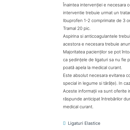
Înaintea intervenţiei e necesara 
interventie trebuie urmat un trat
Ibuprofen 1-2 comprimate de 3 ori
Tramal 20 pic.
Aspirina si anticoagulantele treb
acestora e necesara trebuie anun
Majoritatea pacienţilor se pot înt
ca şedinţele de ligaturi sa nu fie 
poată apela la medical curant.
Este absolut necesara evitarea con
special in legume si tărâţe). In ca
Aceste informaţii va sunt oferite i
răspunde anticipat întrebărilor d
medical curant.
Ligaturi Elastice