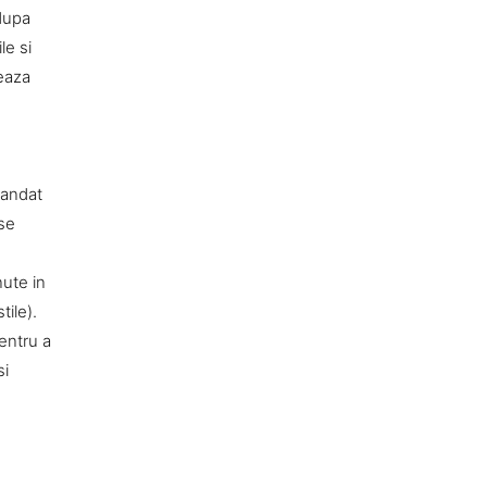
dupa
le si
reaza
mandat
 se
nute in
tile).
pentru a
si