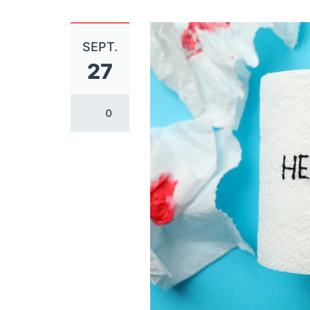
SEPT.
27
0