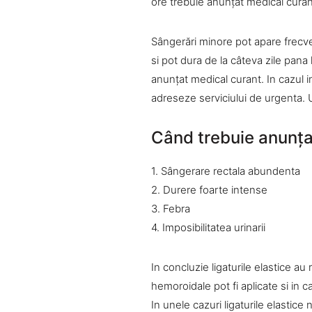
ore trebuie anunţat medical curan
Sângerări minore pot apare frecve
si pot dura de la câteva zile pan
anunţat medical curant. In cazul i
adreseze serviciului de urgenta. 
Când trebuie anunţa
1. Sângerare rectala abundenta
2. Durere foarte intense
3. Febra
4. Imposibilitatea urinarii
In concluzie ligaturile elastice au
hemoroidale pot fi aplicate si in c
In unele cazuri ligaturile elastice