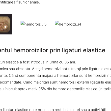
ificarea fisurilor anale.
tul hemoroizilor prin ligaturi elastice
uri elastice a fost introdus in urma cu 35 ani.
 mica sau absenta. Aceşti hemoroizi pot fi trataţi prin ligaturi elast
sente. Când componenta majora a hemoroizilor sunt hemoroizii int
 recomandate. Când majoritari sunt hemoroizii externi ligaturile ela
e au înlocuit aproximativ 95% din hemoroidectomiile clasice (in taril
ligaturi elastice nu e necesara restricţia dietei sau a activităţii.