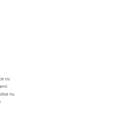
ice cu
erni
stice nu
e