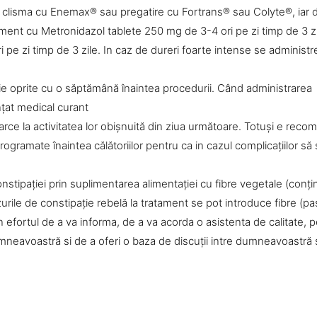
o clisma cu Enemax® sau pregatire cu Fortrans® sau Colyte®, iar 
ament cu Metronidazol tablete 250 mg de 3-4 ori pe zi timp de 3 zi
 pe zi timp de 3 zile. In caz de dureri foarte intense se administ
uie oprite cu o săptămână înaintea procedurii. Când administrarea
ţat medical curant
oarce la activitatea lor obişnuită din ziua următoare. Totuşi e reco
programate înaintea călătoriilor pentru ca in cazul complicaţiilor să
stipaţiei prin suplimentarea alimentaţiei cu fibre vegetale (conţi
zurile de constipaţie rebelă la tratament se pot introduce fibre (pas
n efortul de a va informa, de a va acorda o asistenta de calitate, 
umneavoastră si de a oferi o baza de discuţii intre dumneavoastră 