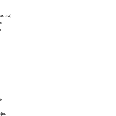
cedura)
ie
e
le
ţie.