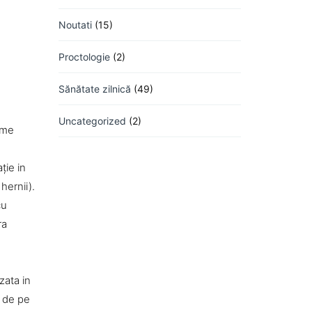
Noutati
(15)
Proctologie
(2)
Sănătate zilnică
(49)
Uncategorized
(2)
orme
ţie in
hernii).
cu
ra
zata in
r de pe