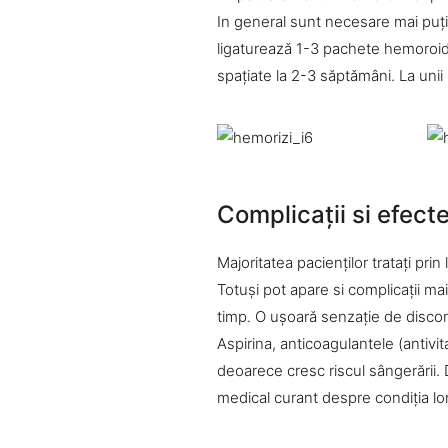
In general sunt necesare mai puţin
ligaturează 1-3 pachete hemoroida
spaţiate la 2-3 săptămâni. La unii 
Complicaţii si efect
Majoritatea pacienţilor trataţi pr
Totuşi pot apare si complicaţii ma
timp. O uşoară senzaţie de disco
Aspirina, anticoagulantele (antivit
deoarece cresc riscul sângerării.
medical curant despre condiţia lor