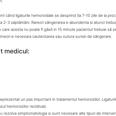
t.
nt când ligaturile hemoroidale se desprind (la 7-10 zile de la pro
a la 2-3 săptămâni. Rareori sângerarea e abundenta si atunci trebu
n care acesta nu poate fi găsit in 15 minute pacientul trebuie să s
Uneori e necesara cauterizarea sau sutura sursei de sângerare.
t medicul:
 reprezentat un pas important in tratamentul hemoroizilor. Ligaturi
azul hemoroizilor recidivaţi.
 nu rezolva simptomatologia si sunt necesare alte tipuri de interven