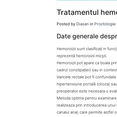
Tratamentul hemoro
Posted by
Diasan
in
Proctologie
Date generale despr
Hemoroizii sunt clasificaţi in func
reprezintă hemoroizii micşti.
Hemoroizii pot apare ca boala prim
cadrul constipaţiei) sau in contextu
Varicele rectale pot fi confundate
hipertensiune portală (ciroza) sa
preoperator este necesara o eval
Metoda optima pentru examinarea
realizeaza prin introducerea unui
canalul anal, care permite astfel 