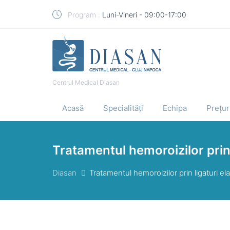
Program :
Luni-Vineri - 09:00-17:00
Centrul Medical Diasan
Acasă
Specialități
Echipa
Prețur
Tratamentul hemoroizilor prin 
Diasan
Tratamentul hemoroizilor prin ligaturi el