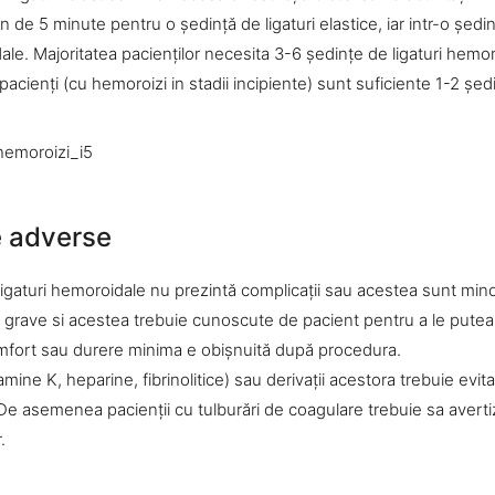
 de 5 minute pentru o şedinţă de ligaturi elastice, iar intr-o şedi
le. Majoritatea pacienţilor necesita 3-6 şedinţe de ligaturi hemo
pacienţi (cu hemoroizi in stadii incipiente) sunt suficiente 1-2 şed
e adverse
in ligaturi hemoroidale nu prezintă complicaţii sau acestea sunt min
i grave si acestea trebuie cunoscute de pacient pentru a le putea 
mfort sau durere minima e obişnuită după procedura.
amine K, heparine, fibrinolitice) sau derivaţii acestora trebuie evit
 De asemenea pacienţii cu tulburări de coagulare trebuie sa avert
.