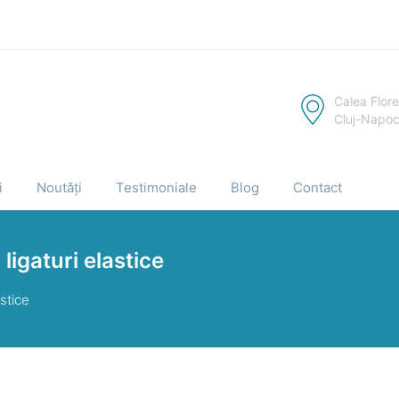
Calea Flore
Cluj-Napo
i
Noutăți
Testimoniale
Blog
Contact
ligaturi elastice
astice