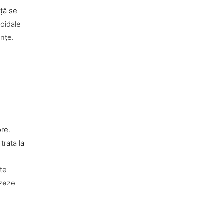
nţă se
roidale
inţe.
ore.
trata la
ate
izeze